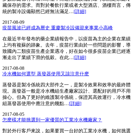
藏保存的需求。而對於餐飲行業或者大型酒店、酒樓而言，傳
統的製冷設備顯然已經無法滿足…
[詳細]
2017-08-09
疫苗風波已經成為曆史 重慶製冷設備迎來事業小高峰
在最近半年發布的藥企業績報告中，以疫苗為主的企業在業績
上均有複蘇的跡象。去年，疫苗行業由於一些問題的影響，導
致國內二類疫苗生產企業遇冷，好在如今很多疫苗企業已經逐
漸走出了業績下滑的低穀。在此…
[詳細]
2017-08-08
冷水機如何選型 蒸發器使用又該注意什麽
蒸發器是製冷係統四大部件之一，是製冷效果和效率的最終體
現。蒸發器一般是冷水機組生產廠家設計、選配好的用戶不用
操心。但為了更好的維護製冷係統，保證其高效運行，冷水機
組蒸發器使用中應注意的幾點…
[詳細]
2017-08-05
怎麽樣才能挑選到一家優質的工業冷水機廠家？
對於外行客戶來說，如果要買一台好的工業冷水機，如何挑選