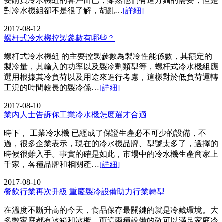
要購買冷水機組的客戶而已，雖然他們有這方麵的需要，但是
對冷水機組卻不是很了解，胡亂…
[詳細]
2017-08-12
螺杆式冷水機控製參數有哪些？
螺杆式冷水機組 的主要控製參數為製冷性能係數，其額定的
製冷量，其輸入的功率以及製冷劑類型等，螺杆式冷水機組應
選用根據其冷負荷以及用途來進行考慮，這樣對於低負荷運轉
工況的時間較長的製冷係…
[詳細]
2017-08-10
業內人士告訴你工業冷水機怎麽選才合適
時下， 工業冷水機 已經成了保證生產必不可少的設備，不
過，很多企業表示，現在的冷水機品牌、型號太多了，選擇的
時候很難入手。事實的確是如此，市場中的冷水機生產商家上
千家，各種品牌和相關產…
[詳細]
2017-08-10
餐飲行業再次升級 重慶製冷設備助力行業轉型
在溫度不斷升高的今天，食品保存最關鍵的就是冷藏環境。大
多數家庭都有冰箱和冰櫃，而這兩種設備的確可以滿足家庭冷