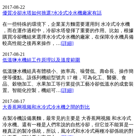
2017-08-22
優質冷卻水塔如何挑選?水冷式冷水機廠家有話
在一些特殊的環境下，企業某方麵需要運用到 水冷式冷水機
，而在運作過程中，冷卻水塔發揮了重要的作用。比如，根據
購買冷卻機組來選擇水冷式冷水機的廠家，在保障冷水機具備
較高性能之後再來操作，…
[詳細]
2017-08-21
低溫鹽水機組工作原理以及溫度範圍
低溫鹽水機組具有體積小、效率高、噪聲低、壽命長、操作簡
便等優點。該係列機組型號共 17 種，可為化工、醫藥、食
品、穀物加工、水果加工等行業提供工藝冷卻低溫水的成套裝
置。智能化控製，機組可…
[詳細]
2017-08-17
大香蕉网视频和水冷式冷水機之間的對比
在製冷機設備裏麵，最常見的主要是 大香蕉网视频 和水冷式
冷水機。還有一種是人們常說的自然冷卻，但它並不能算是一
種真正的製冷係統，所以，風冷式和水冷式兩種冷卻係統的對