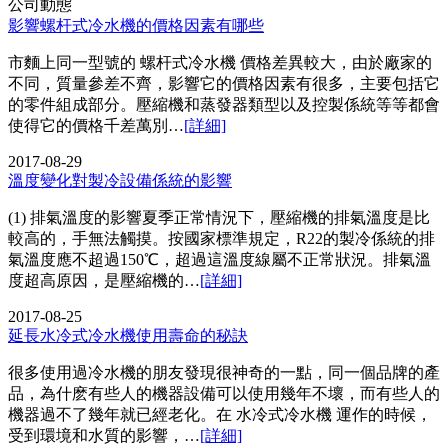
公司動態
影響螺杆式冷水機的價格因素有哪些
市麵上同一型號的 螺杆式冷水機 價格差異較大，由於廠家的
不同，質量參差不齊，影響它的價格因素有很多，主要包括它
的零件組成部分。壓縮機和蒸發器類型以及控製係統等等都會
使得它的價格千差萬別…
[詳細]
2017-08-29
溫度變化對製冷設備係統的影響
(1) 排氣溫度的影響夏季正常情況下，壓縮機的排氣溫度是比
較高的，手無法觸摸。按國家標準規定，R22的製冷係統的排
氣溫度應不超過150℃，超過這溫度線屬不正常狀況。排氣溫
度超高原因，是壓縮機的…
[詳細]
2017-08-25
延長水冷式冷水機使用壽命的秘訣
很多使用過冷水機的朋友發現很神奇的一點，同一個品牌的產
品，為什麽有些人的機器設備可以使用幾年不壞，而有些人的
機器過不了幾年就已經老化。在 水冷式冷水機 運作的時候，
受到環境和水質的影響，…
[詳細]