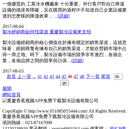
一個優質的 工業冷水機廠家 十分重要。外行客戶對自己降溫
設備的描述有障礙，且在購買的過程中不知道自己企業設備要
達到怎麽樣的降溫效果，…
[詳細]
2017-08-04
製冷經銷商如何找渠道 重慶製冷設備來支招
製冷設備經銷商的核心價值在於擁有穩定的銷售渠道，這就意
味著，經銷商隻有擁有自己的銷售渠道，才能在營銷市場中占
得一席之地。時下，製冷設備市場的競爭非常激烈，各個企
業，各個品牌之間的競爭與日俱…
[詳細]
2017-08-03
首頁
上一頁
...
41
42
43
44
45
46
47
48
下一頁
尾頁
展開
網站首頁
CopyRight © http://www.051085055444.com/ All Rights Reserved.
重慶香蕉视频APP免费下载製冷設備有限公司
谘詢熱線：023-87167098
13220238919 電子郵箱：seastar69@163.com 備案號：
渝ICP備